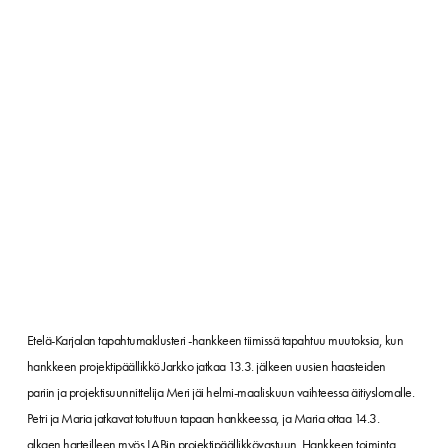
Etelä-Karjalan tapahtumaklusteri -hankkeen tiimissä tapahtuu muutoksia, kun
hankkeen projektipäällikkö Jarkko jatkaa 13.3. jälkeen uusien haasteiden
pariin ja projektisuunnittelija Meri jäi helmi-maaliskuun vaihteessa äitiyslomalle.
Petri ja Maria jatkavat totuttuun tapaan hankkeessa, ja Maria ottaa 14.3.
alkaen harteilleen myös LABin projektipäällikkövastuun. Hankkeen toiminta