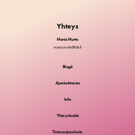
Yhteys
Maria Murto
maria.murto@lab.fi
Blogit
Ajankohtaista
Info
Yhteystiedot
Tietosuojaseloste