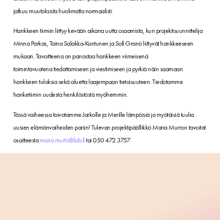
jatkuu muutoksista huolimatta normaalisti.
Hankkeen tiimiin liittyy kevään aikana uutta osaamista, kun projektisuunnittelija
Minna Parkas, Taina Salakka-Kontunen ja Sofi Granö liittyvät hankkeeseen
mukaan. Tavoitteena on panostaa hankkeen viimeisenä
toimintavuotena tiedottamiseen ja viestimiseen ja pyrkiä näin saamaan
hankkeen tuloksia sekä aluetta laajempaan tietoisuuteen. Tiedotamme
hanketiimin uudesta henkilöstöstä myöhemmin.
Tässä vaiheessa toivotamme Jarkolle ja Merille lämpöisiä ja myötäisiä tuulia
uusien elämänvaiheiden pariin! Tulevan projektipäällikkö Maria Murron tavoitat
osoitteesta
maria.murto@lab.fi
tai 050 472 3757.