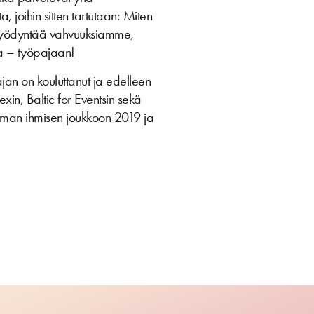
, joihin sitten tartutaan: Miten
 hyödyntää vahvuuksiamme,
aa – työpajaan!
an on kouluttanut ja edelleen
in, Baltic for Eventsin sekä
mman ihmisen joukkoon 2019 ja