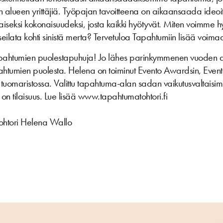
in alueen yrittäjiä. Työpajan tavoitteena on aikaansaada ideoita
iseksi kokonaisuudeksi, josta kaikki hyötyvät. Miten voimme
 seilata kohti sinistä merta? Tervetuloa Tapahtumiin lisää voim
pahtumien puolestapuhuja! Jo lähes parinkymmenen vuoden aj
htumien puolesta. Helena on toiminut Evento Awardsin, Eventex
tuomaristossa. Valittu tapahtuma-alan sadan vaikutusvaltaisi
 on tilaisuus. Lue lisää www.tapahtumatohtori.fi
tohtori Helena Wallo