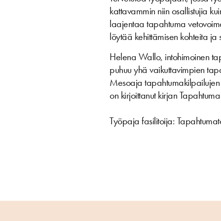
kattavammin niin osallistujia ku
laajentaa tapahtuma vetovoima
löytää kehittämisen kohteita ja
Helena Wallo, intohimoinen ta
puhuu yhä vaikuttavimpien tapa
Mesoaja tapahtumakilpailujen 
on kirjoittanut kirjan Tapahtuma
Työpaja fasilitoija: Tapahtuma