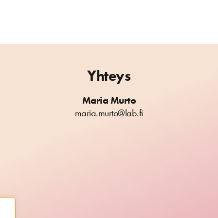
Yhteys
Maria Murto
maria.murto@lab.fi