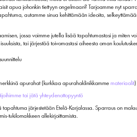
paisit apua johonkin tiettyyn ongelmaan? Tarjoamme nyt sparr
 tapahtuma, autamme sinua kehittämään ideoita, selkeyttämää
isen, jossa voimme jutella lisää tapahtumastasi ja miten vo
ilaisuuksista, tai järjestää toivomastasi aiheesta oman koulutus
uunnittelu
merkkinä apurahat (kurkkaa apurahaklinikkamme
materiaalit
)
tijoihimme tai jätä yhteydenottopyyntö
tä tapahtuma järjestetään Etelä-Karjalassa. Sparraus on maksut
imis-tukilomakkeen allekirjoittamista.