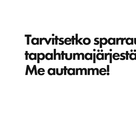
Tarvitsetko sparra
tapahtumajärjest
Me autamme!