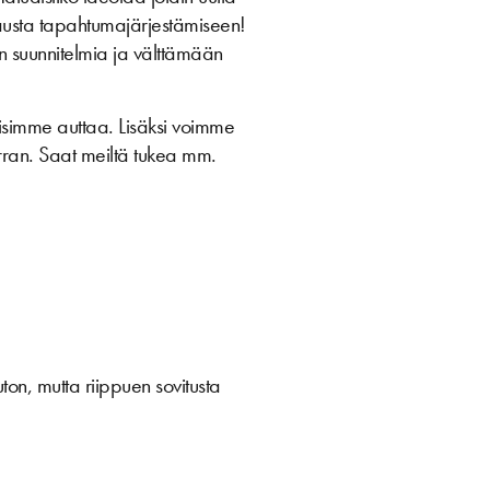
austa tapahtumajärjestämiseen!
n suunnitelmia ja välttämään
isimme auttaa. Lisäksi voimme
kerran. Saat meiltä tukea mm.
on, mutta riippuen sovitusta