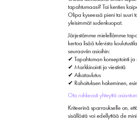
tapahtumaasi? Tai kenties kai
Olipa kyseessä pieni tai suuri
yleisimmät sudenkuopat.
Järjestämme mielellämme tapaam
kertoa lisää tulevista koulutust
seuraaviin asioihin:
✔ Tapahtuman konseptointi ja s
✔ Markkinointi ja viestintä
✔ Aikataulutus
✔ Rahoituksen hakeminen, esi
Ota rohkeasti yhteyttä asiantun
Kriteerinä sparraukselle on, et
sisällöstä voi edellyttää de min