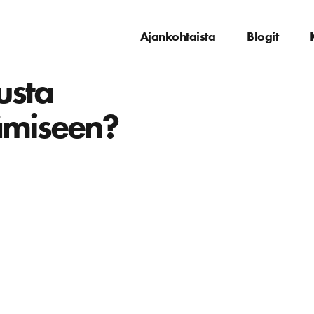
Ajankohtaista
Blogit
usta
ämiseen?