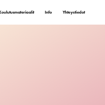
Koulutusmateriaalit
Info
Yhteystiedot