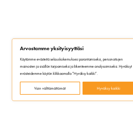
Arvostamme yksityisyyttäsi
Käytämme evästeitä selauskokemuksesi parantamiseksi, personoitujen
mainosten ja sisällön tarjoamiseksi ja liikenteemme analysoimiseksi. Hyväksyt
evästeidemme käytön klikkaamalla ”Hyväksy kaikki”.
Vain välttämättömät
Hyväksy kaikki